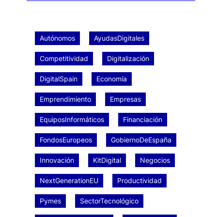
Autónomos
AyudasDigitales
Competitividad
Digitalización
DigitalSpain
Economía
Emprendimiento
Empresas
EquiposInformáticos
Financiación
FondosEuropeos
GobiernoDeEspaña
Innovación
KitDigital
Negocios
NextGenerationEU
Productividad
Pymes
SectorTecnológico