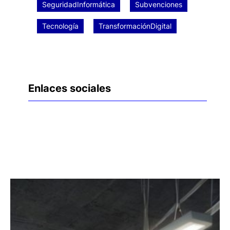
SeguridadInformática
Subvenciones
Tecnología
TransformaciónDigital
Enlaces sociales
Facebook
Twitter
LinkedIn
Instagram