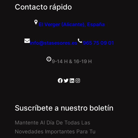
Contacto rápido
El Verger (Alicante), España
info@stasesores.es
965 75 09 01
9-14 H & 16-19 H
Facebook
Twitter
LinkedIn
Instagram
Suscríbete a nuestro boletín
Mantente Al Día De Todas Las
Novedades Importantes Para Tu