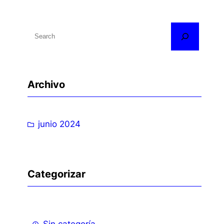
B
u
s
c
Archivo
a
r
junio 2024
Categorizar
Sin categoría