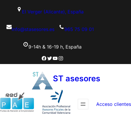
Saltar
El Verger (Alicante), España
al
contenido
info@stasesores.es
965 75 09 01
9-14h & 16-19 h, España
Facebook
Twitter
YouTube
Instagram
ST asesores
Acceso clientes