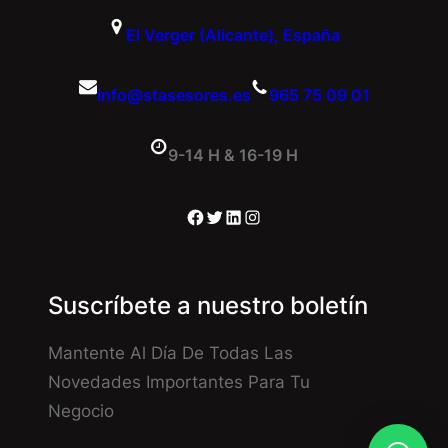
El Verger (Alicante), España
info@stasesores.es
965 75 09 01
9-14 H & 16-19 H
Facebook
Twitter
LinkedIn
Instagram
Suscríbete a nuestro boletín
Mantente Al Día De Todas Las
Novedades Importantes Para Tu
Negocio