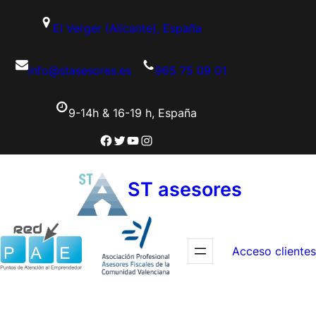
Saltar
El Verger (Alicante), España
al
contenido
info@stasesores.es
965 75 09 01
9-14h & 16-19 h, España
Facebook
Twitter
YouTube
Instagram
ST asesores
Acceso clientes