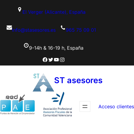
Saltar
El Verger (Alicante), España
al
contenido
info@stasesores.es
965 75 09 01
9-14h & 16-19 h, España
Facebook
Twitter
YouTube
Instagram
ST asesores
Acceso clientes