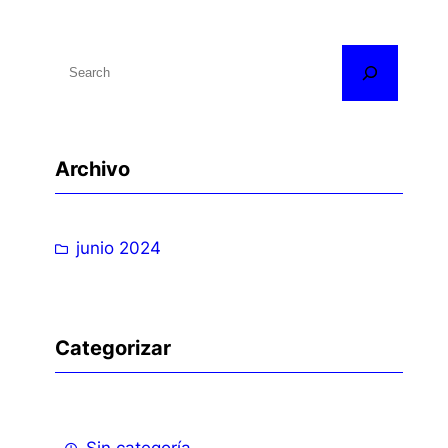
B
u
s
c
Archivo
a
r
junio 2024
Categorizar
Sin categoría