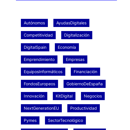
Autónomos
AyudasDigitales
Competitividad
Digitalización
DigitalSpain
Economía
Emprendimiento
Empresas
EquiposInformáticos
Financiación
FondosEuropeos
GobiernoDeEspaña
Innovación
KitDigital
Negocios
NextGenerationEU
Productividad
Pymes
SectorTecnológico