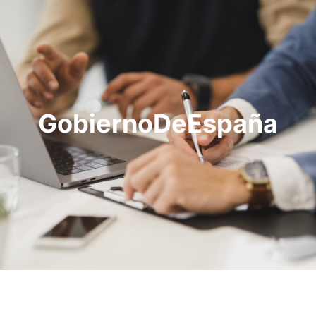
GobiernoDeEspaña