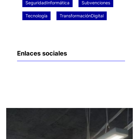
SeguridadInformática
Subvenciones
Tecnología
TransformaciónDigital
Enlaces sociales
Facebook
Twitter
LinkedIn
Instagram