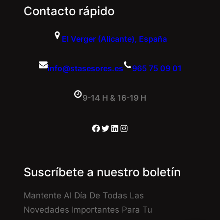
Contacto rápido
El Verger (Alicante), España
info@stasesores.es
965 75 09 01
9-14 H & 16-19 H
Facebook
Twitter
LinkedIn
Instagram
Suscríbete a nuestro boletín
Mantente Al Día De Todas Las
Novedades Importantes Para Tu